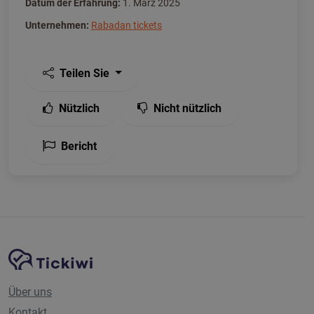
Datum der Erfahrung:
1. März 2025
Unternehmen:
Rabadan tickets
Teilen Sie
Nützlich
Nicht nützlich
Bericht
Website-Navigation
Tickiwi-Plattform
Über uns
Kontakt