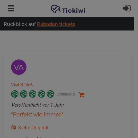
Zum Hauptinhalt springen
Ei
Rückblick auf
Rabadan tickets
VA
Valentina A.
Erstklassig
Veröffentlicht
vor 1 Jahr
"Perfekt wie immer"
Siehe Original