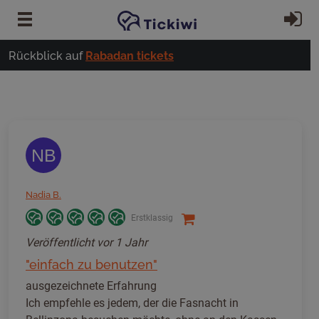
Zum Hauptinhalt springen
Ei
Rückblick auf
Rabadan tickets
NB
Nadia B.
Erstklassig
Veröffentlicht
vor 1 Jahr
"einfach zu benutzen"
ausgezeichnete Erfahrung
Ich empfehle es jedem, der die Fasnacht in