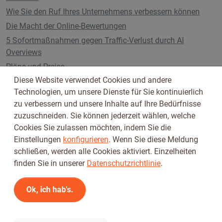
Wie Sie den Ruf Ihres Unternehmens verbessern können
Die Macht der Online-Bewertungen
5 Sofortmaßnahmen gegen Traffic-Verlust durch AI
Overviews
Pläne und Preise
Diese Website verwendet Cookies und andere
Technologien, um unsere Dienste für Sie kontinuierlich
zu verbessern und unsere Inhalte auf Ihre Bedürfnisse
Folge uns auf
zuzuschneiden. Sie können jederzeit wählen, welche
Cookies Sie zulassen möchten, indem Sie die
Einstellungen
konfigurieren
. Wenn Sie diese Meldung
schließen, werden alle Cookies aktiviert. Einzelheiten
finden Sie in unserer
Datenschutzrichtlinie
.
Ok, ich hab's.
Nutzungsbedingungen
Datenschutzbestimmungen
© 2026 Tickiwi - Alle Rechte vorbehalten