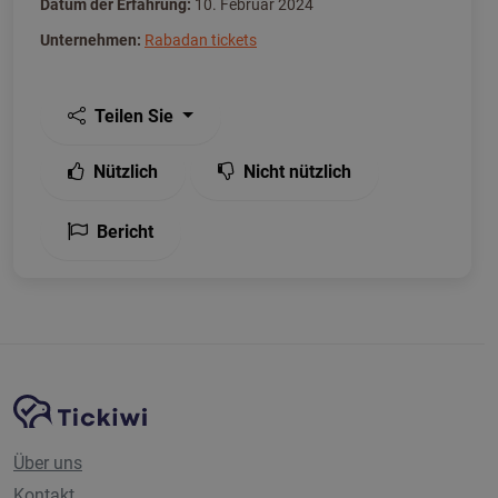
Datum der Erfahrung:
10. Februar 2024
Unternehmen:
Rabadan tickets
Teilen Sie
Nützlich
Nicht nützlich
Bericht
Website-Navigation
Tickiwi-Plattform
Über uns
Kontakt