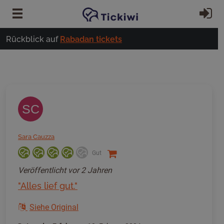
Zum Hauptinhalt springen
Ei
Rückblick auf
Rabadan tickets
SC
Sara Cauzza
Gut
Veröffentlicht
vor 2 Jahren
"Alles lief gut."
Siehe Original