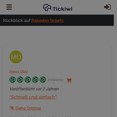
Zum Hauptinhalt springen
Ei
Rückblick auf
Rabadan tickets
MO
Marco Obid
Erstklassig
Veröffentlicht
vor 2 Jahren
"Schnell und einfach"
Siehe Original