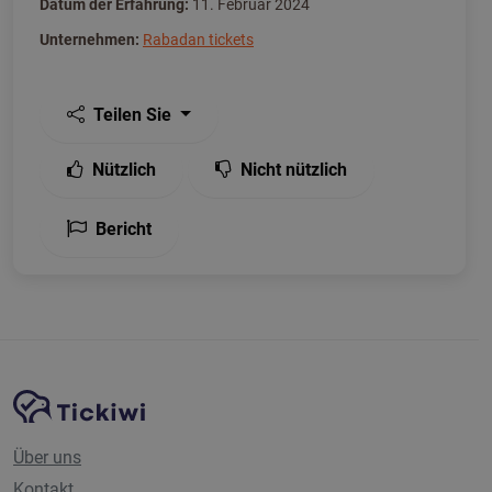
Datum der Erfahrung:
11. Februar 2024
Unternehmen:
Rabadan tickets
Teilen Sie
Nützlich
Nicht nützlich
Bericht
Website-Navigation
Tickiwi-Plattform
Über uns
Kontakt