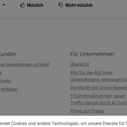
Nützlich
Nicht nützlich
Kunden
Für Unternehmen
an Bewertungen schreibt
Übersicht
r
Wie Sie den Ruf Ihres
Unternehmens verbessern k
Konto
Die Macht der Online-Bewer
erstellen
5 Sofortmaßnahmen gegen
Traffic-Verlust durch AI Ove
Pläne und Preise
endet Cookies und andere Technologien, um unsere Dienste für 