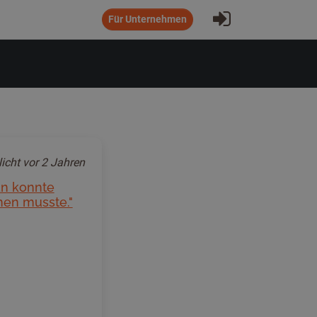
Eintragen
Für Unternehmen
licht
vor 2 Jahren
an konnte
hen musste."