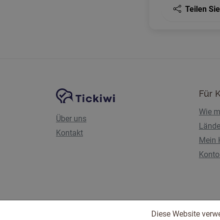
Teilen Sie
Website-Navigation
Tickiwi-Plattform
Für 
Wie m
Über uns
Lände
Kontakt
Mein 
Konto 
Diese Website verw