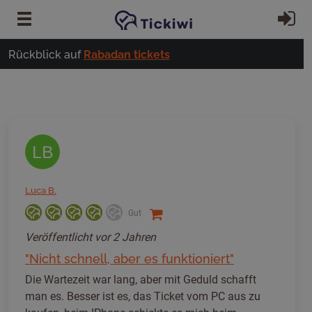
Zum Hauptinhalt springen
Ei
Rückblick auf
Rabadan tickets
LB
Luca B.
Gut
Veröffentlicht
vor 2 Jahren
"Nicht schnell, aber es funktioniert"
Die Wartezeit war lang, aber mit Geduld schafft
man es. Besser ist es, das Ticket vom PC aus zu