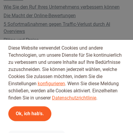
Wie Sie den Ruf Ihres Unternehmens verbessern können
Die Macht der Online-Bewertungen
5 Sofortmaßnahmen gegen Traffic-Verlust durch AI
Overviews
Pläne und Preise
Diese Website verwendet Cookies und andere
Technologien, um unsere Dienste für Sie kontinuierlich
zu verbessern und unsere Inhalte auf Ihre Bedürfnisse
Folge uns auf
zuzuschneiden. Sie können jederzeit wählen, welche
Cookies Sie zulassen möchten, indem Sie die
Einstellungen
konfigurieren
. Wenn Sie diese Meldung
schließen, werden alle Cookies aktiviert. Einzelheiten
finden Sie in unserer
Datenschutzrichtlinie
.
Ok, ich hab's.
Nutzungsbedingungen
Datenschutzbestimmungen
© 2026 Tickiwi - Alle Rechte vorbehalten