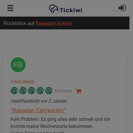
Zum Hauptinhalt springen
Ei
Rückblick auf
Rabadan tickets
FB
Fulvio Biaggi
Erstklassig
Veröffentlicht
vor 2 Jahren
"Rabadan Fahrkarten"
Kein Problem: Es ging alles sehr schnell und ich
konnte meine Wochenkarte bekommen.