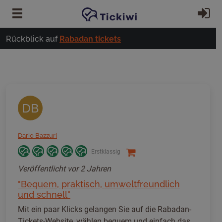
Zum Hauptinhalt springen
Ei
Rückblick auf
Rabadan tickets
DB
Dario Bazzuri
Erstklassig
Veröffentlicht
vor 2 Jahren
"Bequem, praktisch, umweltfreundlich
und schnell"
Mit ein paar Klicks gelangen Sie auf die Rabadan-
Tickets-Website, wählen bequem und einfach das