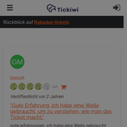
Zum Hauptinhalt springen
Ei
Rückblick auf
Rabadan tickets
GM
Greta M.
Gut
Veröffentlicht
vor 2 Jahren
"Gute Erfahrung, ich habe eine Weile
gebraucht, um zu verstehen, wie man das
Ticket macht."
gute erfahrungen, ich habe eine Weile gebraucht,