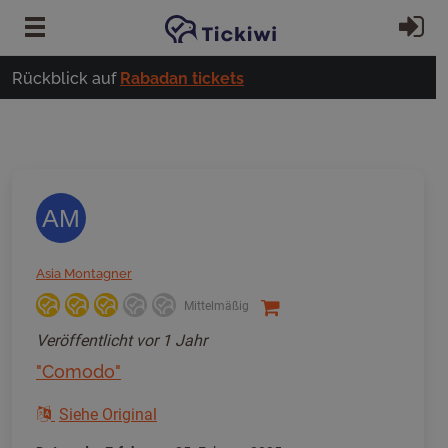
Zum Hauptinhalt springen
Ei
Rückblick auf
Rabadan tickets
AM
Asia Montagner
Mittelmäßig
Veröffentlicht
vor 1 Jahr
"Comodo"
Siehe Original