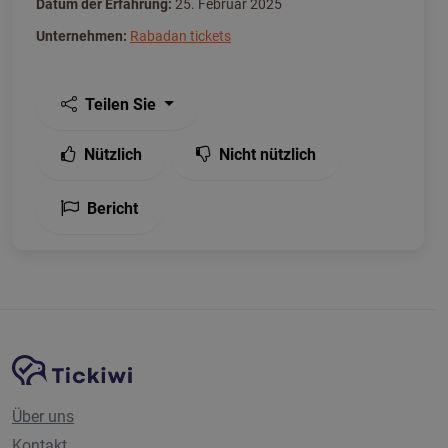
Datum der Erfahrung:
25. Februar 2025
Unternehmen:
Rabadan tickets
Teilen Sie
Nützlich
Nicht nützlich
Bericht
Website-Navigation
Tickiwi-Plattform
Über uns
Kontakt