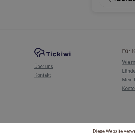
Website-Navigation
Tickiwi-Plattform
Für 
Wie m
Über uns
Lände
Kontakt
Mein 
Konto 
Diese Website verw