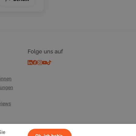
Folge uns auf
önnen
tungen
rviews
Sie
n
© 2026 Tickiwi - Alle Rechte vorbehalten