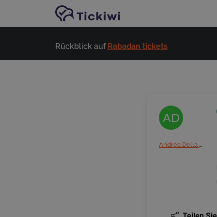
Zum Hauptinhalt springen
Rückblick auf
Rabadan tickets
AD
Andrea Della cassina
Teilen Sie