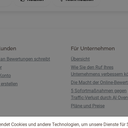
Kunden
Für Unternehmen
an Bewertungen schreibt
Übersicht
r
Wie Sie den Ruf Ihres
Unternehmens verbessern k
Konto
Die Macht der Online-Bewer
erstellen
5 Sofortmaßnahmen gegen
Traffic-Verlust durch AI Ove
Pläne und Preise
endet Cookies und andere Technologien, um unsere Dienste für 
Nutzungsbedingungen
Datenschutzbestimmunge