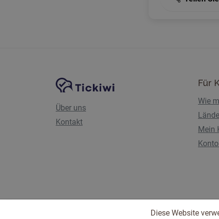
Website-Navigation
Tickiwi-Plattform
Für 
Wie m
Über uns
Lände
Kontakt
Mein 
Konto 
Diese Website verw