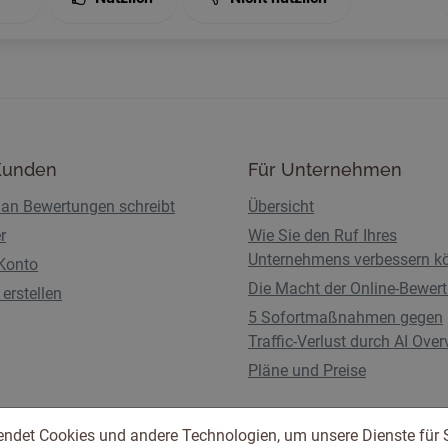
Kunden
Für Unternehmen
an Bewertungen schreibt
Übersicht
r
Wie Sie den Ruf Ihres
Unternehmens verbessern k
Konto
Die Macht der Online-Bewer
erstellen
5 Sofortmaßnahmen gegen
Traffic-Verlust durch AI Ove
Pläne und Preise
endet Cookies und andere Technologien, um unsere Dienste für 
Nutzungsbedingungen
Datenschutzbestimmunge