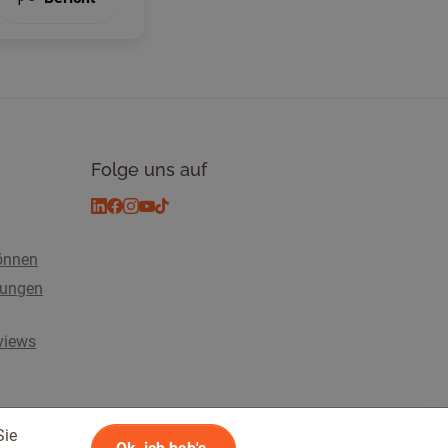
Folge uns auf
önnen
tungen
rviews
Sie
n
© 2026 Tickiwi - Alle Rechte vorbehalten