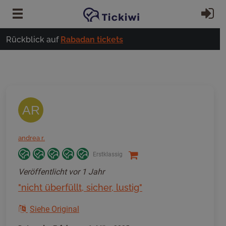
Zum Hauptinhalt springen
Ei
Rückblick auf
Rabadan tickets
AR
andrea r.
Erstklassig
Veröffentlicht
vor 1 Jahr
"nicht überfüllt, sicher, lustig"
Siehe Original