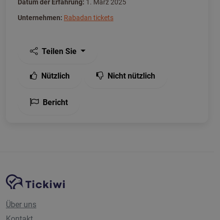
Datum der Erfahrung:
1. März 2025
Unternehmen:
Rabadan tickets
Teilen Sie
Nützlich
Nicht nützlich
Bericht
Website-Navigation
Tickiwi-Plattform
Über uns
Kontakt