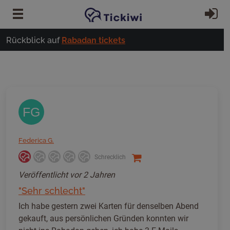
Zum Hauptinhalt springen
Ei
Rückblick auf
Rabadan tickets
FG
Federica G.
Schrecklich
Veröffentlicht
vor 2 Jahren
"Sehr schlecht"
Ich habe gestern zwei Karten für denselben Abend
gekauft, aus persönlichen Gründen konnten wir