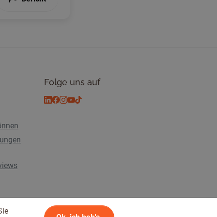
Folge uns auf
önnen
tungen
rviews
Sie
n
© 2026 Tickiwi - Alle Rechte vorbehalten