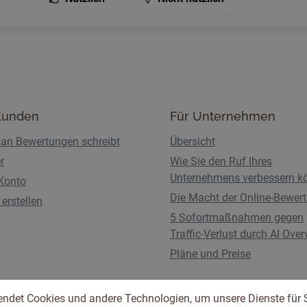
Kunden
Für Unternehmen
an Bewertungen schreibt
Übersicht
r
Wie Sie den Ruf Ihres
Unternehmens verbessern k
Konto
Die Macht der Online-Bewer
erstellen
5 Sofortmaßnahmen gegen
Traffic-Verlust durch AI Ove
Pläne und Preise
endet Cookies und andere Technologien, um unsere Dienste für 
Nutzungsbedingungen
Datenschutzbestimmunge