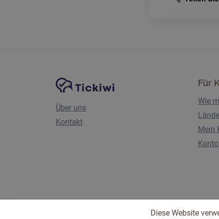
Website-Navigation
Tickiwi-Plattform
Für 
Wie m
Über uns
Lände
Kontakt
Mein 
Konto 
Diese Website verw