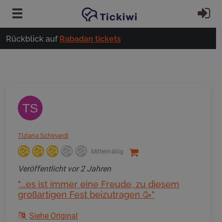
Zum Hauptinhalt springen
Ei
Rückblick auf
Rabadan tickets
TS
Tiziana Schinardi
Mittelmäßig
Veröffentlicht
vor 2 Jahren
"...es ist immer eine Freude, zu diesem
großartigen Fest beizutragen 🥳"
Siehe Original