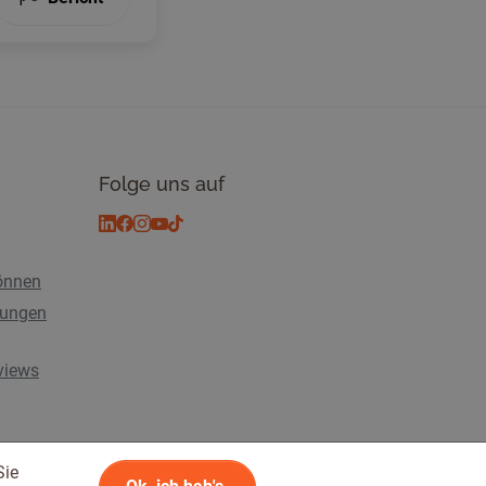
Folge uns auf
önnen
tungen
rviews
Sie
n
© 2026 Tickiwi - Alle Rechte vorbehalten