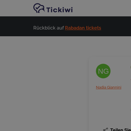
Zum Hauptinhalt springen
Rückblick auf
Rabadan tickets
NG
Nadia Giannini
Teilen Sie