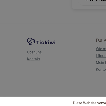
Website-Navigation
Tickiwi-Plattform
Für 
Wie m
Über uns
Lände
Kontakt
Mein 
Konto 
Diese Website verw