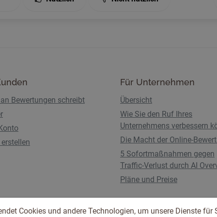
Kunden
Für Unternehmen
an Bewertungen schreibt
Übersicht
r
Wie Sie den Ruf Ihres
Unternehmens verbessern k
Konto
Die Macht der Online-Bewer
erstellen
5 Sofortmaßnahmen gegen
Traffic-Verlust durch AI Ove
Pläne und Preise
endet Cookies und andere Technologien, um unsere Dienste für 
Nutzungsbedingungen
Datenschutzbestimmunge