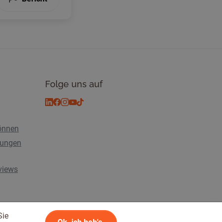
Folge uns auf
önnen
tungen
rviews
Sie
n
© 2026 Tickiwi - Alle Rechte vorbehalten