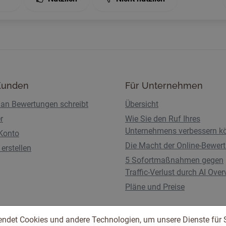
Kunden
Für Unternehmen
an Bewertungen schreibt
Übersicht
r
Wie Sie den Ruf Ihres
Unternehmens verbessern k
Konto
Die Macht der Online-Bewer
erstellen
5 Sofortmaßnahmen gegen
Traffic-Verlust durch AI Ove
Pläne und Preise
endet Cookies und andere Technologien, um unsere Dienste für 
Nutzungsbedingungen
Datenschutzbestimmunge