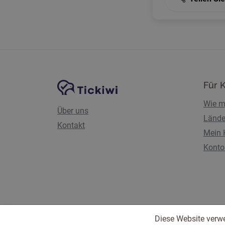
Website-Navigation
Tickiwi-Plattform
Für 
Wie m
Über uns
Lände
Kontakt
Mein 
Konto 
Diese Website verw