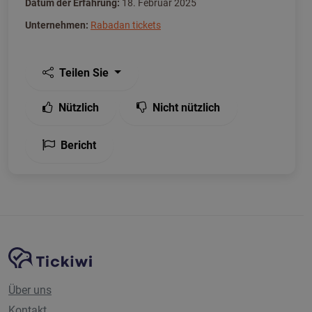
Datum der Erfahrung:
18. Februar 2025
Unternehmen:
Rabadan tickets
Teilen Sie
Nützlich
Nicht nützlich
Bericht
Website-Navigation
Tickiwi-Plattform
Über uns
Kontakt