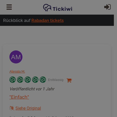
Zum Hauptinhalt springen
Ei
Rückblick auf
Rabadan tickets
AM
Alessia M.
Erstklassig
Veröffentlicht
vor 1 Jahr
"Einfach"
Siehe Original