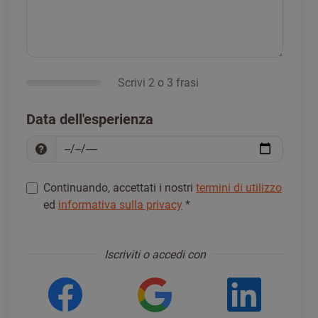
Scrivi 2 o 3 frasi
Data dell'esperienza
Continuando, accettati i nostri
termini di utilizzo
ed
informativa sulla privacy
*
Registrati per procedere
*
Iscriviti o accedi con
Accedi usando Facebook
Accedi usando Go
Accedi