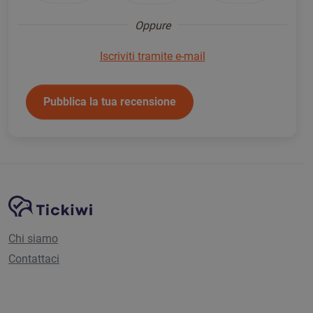
Oppure
Iscriviti tramite e-mail
Pubblica la tua recensione
Navigazione del sito
Piattaforma Tickiwi
Chi siamo
Contattaci