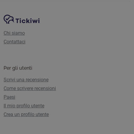
Navigazione del sito
Piattaforma Tickiwi
Chi siamo
Contattaci
Per gli utenti
Scrivi una recensione
Come scrivere recensioni
Paesi
Il mio profilo utente
Crea un profilo utente