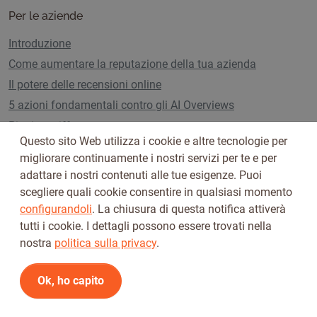
Per le aziende
Introduzione
Come aumentare la reputazione della tua azienda
Il potere delle recensioni online
5 azioni fondamentali contro gli AI Overviews
Piani e tariffe
Questo sito Web utilizza i cookie e altre tecnologie per
migliorare continuamente i nostri servizi per te e per
adattare i nostri contenuti alle tue esigenze. Puoi
Seguici su
scegliere quali cookie consentire in qualsiasi momento
configurandoli
. La chiusura di questa notifica attiverà
tutti i cookie. I dettagli possono essere trovati nella
nostra
politica sulla privacy
.
Ok, ho capito
Termini di utilizzo
Informativa sulla privacy