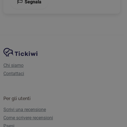
Segnala
Navigazione del sito
Piattaforma Tickiwi
Chi siamo
Contattaci
Per gli utenti
Scrivi una recensione
Come scrivere recensioni
Paesi