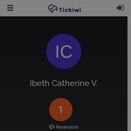
Vai al contenuto principale
Ac
IC
Ibeth Catherine V.
1
Recensioni