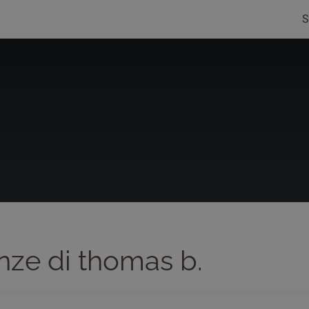
S
nze di thomas b.