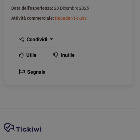
Data dell'esperienza:
20 Dicembre 2025
Attività commerciale:
Rabadan tickets
Condividi
Utile
Inutile
Segnala
Navigazione del sito
Piattaforma Tickiwi