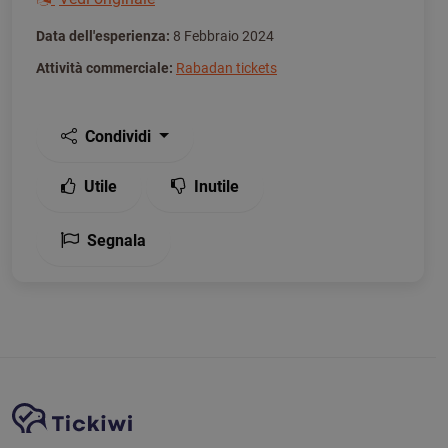
Data dell'esperienza:
8 Febbraio 2024
Attività commerciale:
Rabadan tickets
Condividi
Utile
Inutile
Segnala
Navigazione del sito
Piattaforma Tickiwi