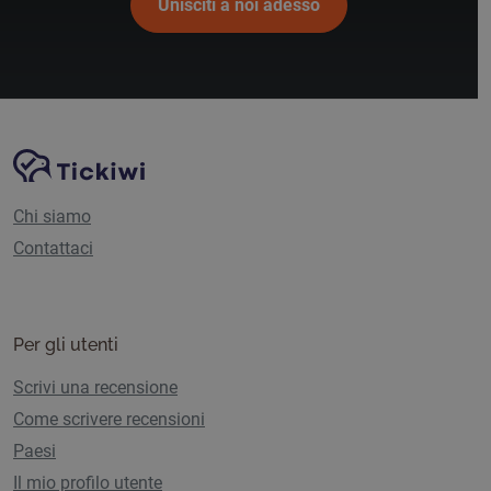
Unisciti a noi adesso
Navigazione del sito
Piattaforma Tickiwi
Chi siamo
Contattaci
Per gli utenti
Scrivi una recensione
Come scrivere recensioni
Paesi
Il mio profilo utente