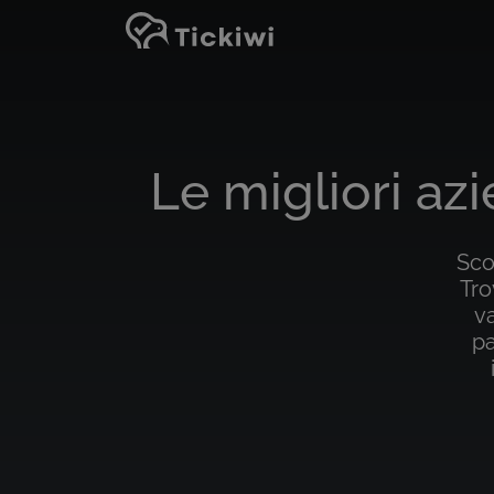
Vai al contenuto principale
Le migliori az
Sco
Tro
va
pa