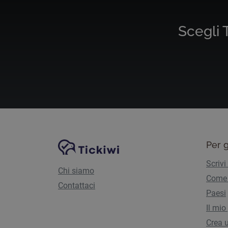
Scegli T
Navigazione del sito
Piattaforma Tickiwi
Per g
Scrivi
Chi siamo
Come 
Contattaci
Paesi
Il mio
Crea u