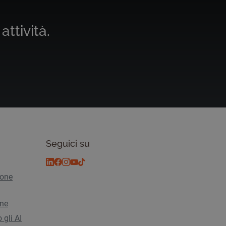
attività.
Seguici su
ione
ine
 gli AI