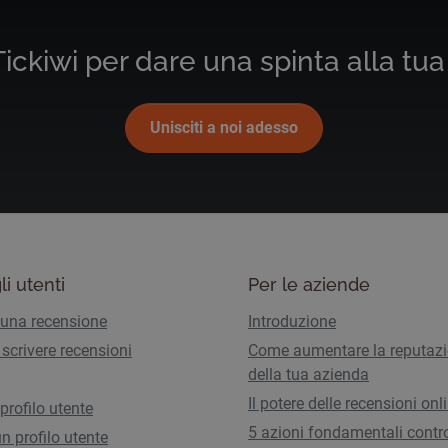
ickiwi per dare una spinta alla tua 
Unisciti a noi adesso
li utenti
Per le aziende
 una recensione
Introduzione
scrivere recensioni
Come aumentare la reputaz
della tua azienda
Il potere delle recensioni onl
 profilo utente
5 azioni fondamentali contro
n profilo utente