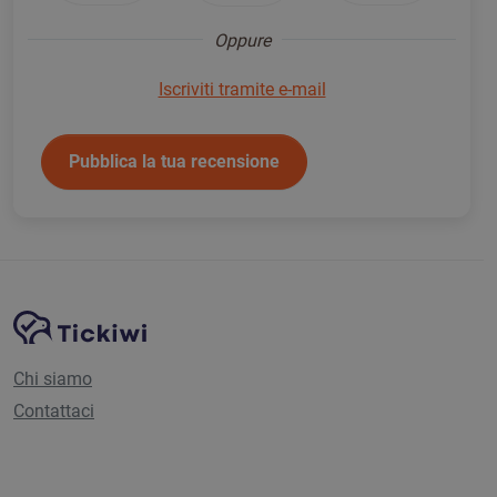
Oppure
Iscriviti tramite e-mail
Pubblica la tua recensione
Navigazione del sito
Piattaforma Tickiwi
Chi siamo
Contattaci