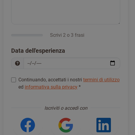
Scrivi 2 o 3 frasi
Data dell'esperienza
Continuando, accettati i nostri
termini di utilizzo
ed
informativa sulla privacy
*
Registrati per procedere
*
Iscriviti o accedi con
Accedi usando Facebook
Accedi usando Go
Accedi