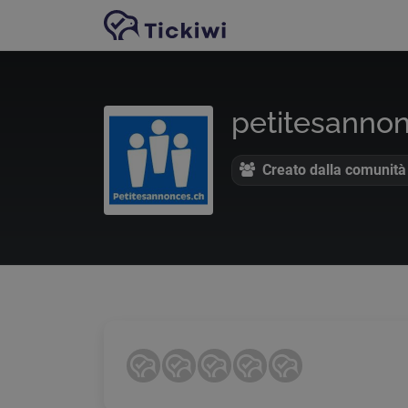
Vai al contenuto principale
petitesanno
Creato dalla comunità 