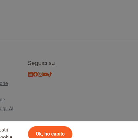
Seguici su
ione
ine
 gli AI
stri
Ok, ho capito
cookie