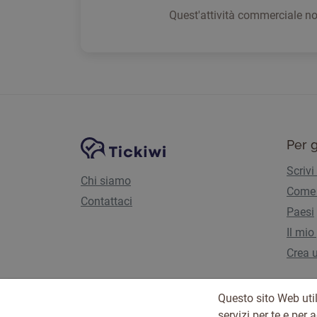
Quest'attività commerciale n
Navigazione del sito
Piattaforma Tickiwi
Per g
Scrivi
Chi siamo
Come 
Contattaci
Paesi
Il mio
Crea u
Questo sito Web util
servizi per te e per 