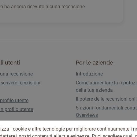
on ha ancora ricevuto alcuna recensione
li utenti
Per le aziende
 una recensione
Introduzione
scrivere recensioni
Come aumentare la reputaz
della tua azienda
Il potere delle recensioni onl
 profilo utente
5 azioni fondamentali contro
n profilo utente
Overviews
Piani e tariffe
izza i cookie e altre tecnologie per migliorare continuamente i no
adattare i nostri contenuti alle tue esigenze. Puoi scegliere quali 