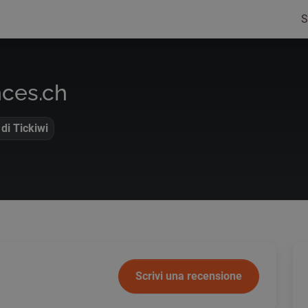
S
nces.ch
di Tickiwi
Scrivi una recensione