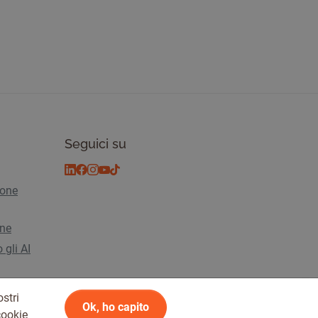
Seguici su
ione
ine
 gli AI
stri
Ok, ho capito
cookie