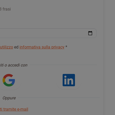
3 frasi
 utilizzo
ed
informativa sulla privacy
*
viti o accedi con
ndo Facebook
Accedi usando Google
Accedi usa
Oppure
iti tramite e-mail