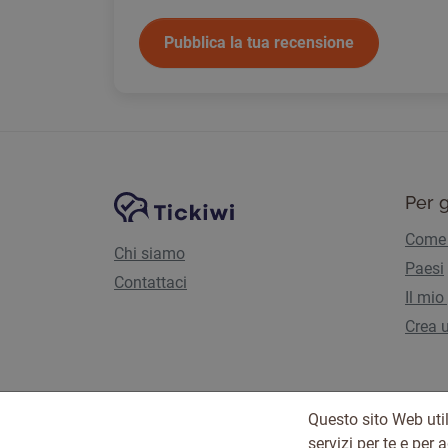
Pubblica la tua recensione
Navigazione del sito
Piattaforma Tickiwi
Per g
Come 
Chi siamo
Paesi
Contattaci
Il mio
Crea u
Questo sito Web util
servizi per te e per 