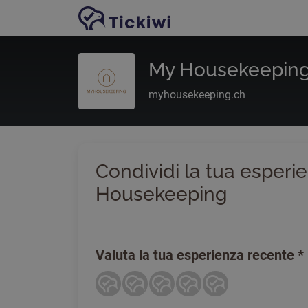
Vai al contenuto principale
My Housekeepin
myhousekeeping.ch
Condividi la tua esperi
Housekeeping
Valuta la tua esperienza recente
*