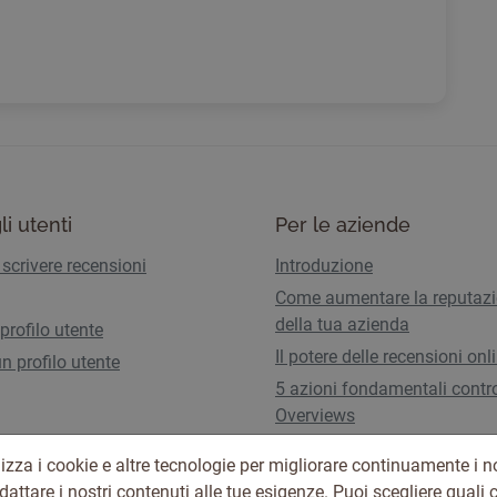
li utenti
Per le aziende
scrivere recensioni
Introduzione
Come aumentare la reputaz
della tua azienda
 profilo utente
Il potere delle recensioni onl
n profilo utente
5 azioni fondamentali contro
Overviews
Piani e tariffe
izza i cookie e altre tecnologie per migliorare continuamente i no
adattare i nostri contenuti alle tue esigenze. Puoi scegliere quali 