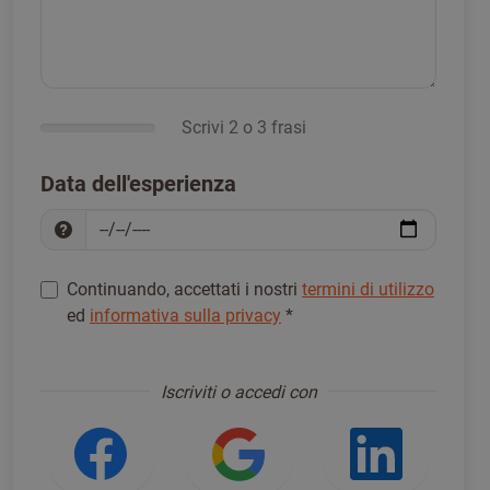
Scrivi 2 o 3 frasi
Data dell'esperienza
Continuando, accettati i nostri
termini di utilizzo
ed
informativa sulla privacy
*
Registrati per procedere
*
Iscriviti o accedi con
Accedi usando Facebook
Accedi usando Go
Accedi