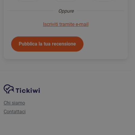
Oppure
Iscriviti tramite e-mail
Pubblica la tua recensione
Navigazione del sito
Piattaforma Tickiwi
Chi siamo
Contattaci