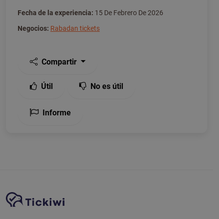
Fecha de la experiencia:
15 De Febrero De 2026
Negocios:
Rabadan tickets
Compartir
Útil
No es útil
Informe
Navegación del sitio
Plataforma Tickiwi