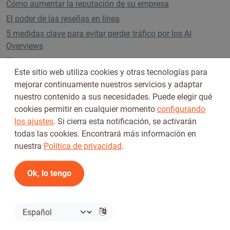
Cómo aumentar la reputación de su empresa
El poder de las reseñas en línea
5 medidas clave para evitar perder tráfico por los AI
Overviews
Planes y precios
Este sitio web utiliza cookies y otras tecnologías para
mejorar continuamente nuestros servicios y adaptar
nuestro contenido a sus necesidades. Puede elegir qué
Síguenos en
cookies permitir en cualquier momento
configurando
los ajustes
. Si cierra esta notificación, se activarán
todas las cookies. Encontrará más información en
nuestra
Política de privacidad
.
Ok, lo tengo
Condiciones de uso
Política de privacidad
© 2026 Tickiwi - Todos los derechos reservados