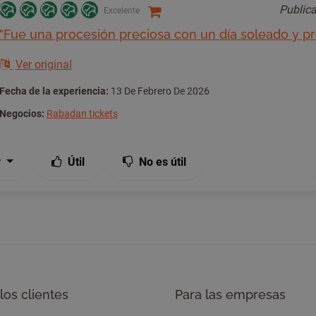
Public
Excelente
"Fue una procesión preciosa con un día soleado y pr
Ver original
Fecha de la experiencia:
13 De Febrero De 2026
Negocios:
Rabadan tickets
r
Útil
No es útil
los clientes
Para las empresas