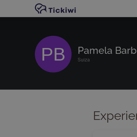
Ir al contenido principal
PB
Pamela Barb
Suiza
Experie