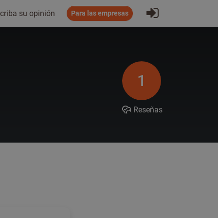
Iniciar sesió
criba su opinión
Para las empresas
1
Reseñas