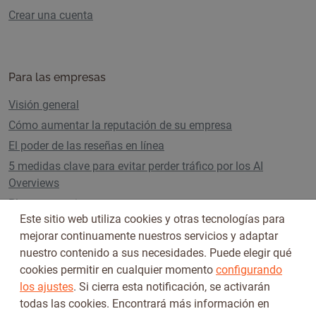
Crear una cuenta
Para las empresas
Visión general
Cómo aumentar la reputación de su empresa
El poder de las reseñas en línea
5 medidas clave para evitar perder tráfico por los AI
Overviews
Planes y precios
Este sitio web utiliza cookies y otras tecnologías para
mejorar continuamente nuestros servicios y adaptar
nuestro contenido a sus necesidades. Puede elegir qué
Síguenos en
cookies permitir en cualquier momento
configurando
los ajustes
. Si cierra esta notificación, se activarán
todas las cookies. Encontrará más información en