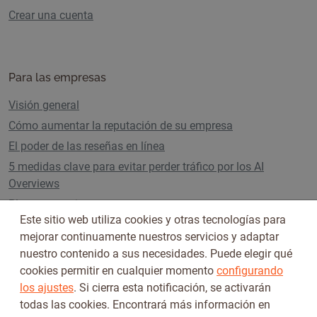
Crear una cuenta
Para las empresas
Visión general
Cómo aumentar la reputación de su empresa
El poder de las reseñas en línea
5 medidas clave para evitar perder tráfico por los AI
Overviews
Planes y precios
Este sitio web utiliza cookies y otras tecnologías para
mejorar continuamente nuestros servicios y adaptar
nuestro contenido a sus necesidades. Puede elegir qué
Síguenos en
cookies permitir en cualquier momento
configurando
los ajustes
. Si cierra esta notificación, se activarán
todas las cookies. Encontrará más información en