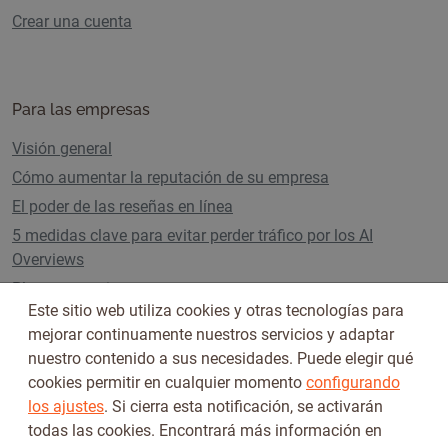
Crear una cuenta
Para las empresas
Visión general
Cómo aumentar la reputación de su empresa
El poder de las reseñas en línea
5 medidas clave para evitar perder tráfico por los AI
Overviews
Planes y precios
Este sitio web utiliza cookies y otras tecnologías para
mejorar continuamente nuestros servicios y adaptar
nuestro contenido a sus necesidades. Puede elegir qué
Síguenos en
cookies permitir en cualquier momento
configurando
los ajustes
. Si cierra esta notificación, se activarán
todas las cookies. Encontrará más información en