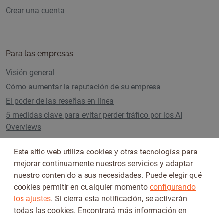
Crear una cuenta
Para las empresas
Visión general
Cómo aumentar la reputación de su empresa
El poder de las reseñas en línea
5 medidas clave para evitar perder tráfico por los AI
Overviews
Planes y precios
Este sitio web utiliza cookies y otras tecnologías para
mejorar continuamente nuestros servicios y adaptar
nuestro contenido a sus necesidades. Puede elegir qué
Síguenos en
cookies permitir en cualquier momento
configurando
los ajustes
. Si cierra esta notificación, se activarán
todas las cookies. Encontrará más información en