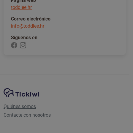
Página web
toddlee.hr
Correo electrónico
info@toddlee.hr
Síguenos en
Navegación del sitio
Plataforma Tickiwi
Quiénes somos
Contacte con nosotros