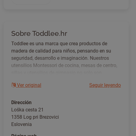
Sobre Toddlee.hr
Toddlee es una marca que crea productos de
madera de calidad para niños, pensando en su
seguridad, desarrollo e imaginación. Nuestros
utensilios Montessori de cocina, mesas de centro,
sillas y utensilios de gimnasio no solo son
funcionales, sino que también forman parte
Ver original
Seguir leyendo
maravillosa de la vida familiar cotidiana. Están
diseñados para fomentar la independencia, la
cooperación y la alegría de aprender a través del
Dirección
juego del niño. Creemos en un diseño sencillo,
Loška cesta 21
duradero y reflexivo que crece con el niño y crea
1358 Log pri Brezovici
momentos mágicos cotidianos para toda la
Eslovenia
familia.