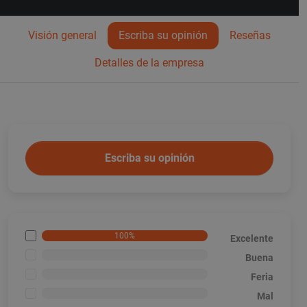
Visión general
Escriba su opinión
Reseñas
Detalles de la empresa
Escriba su opinión
100%
Excelente
<1%
Buena
<1%
Feria
<1%
Mal