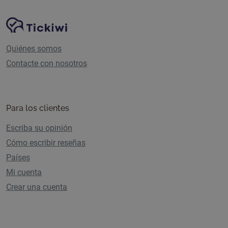
complementarios, de forma que represente un valor
Navegación del sitio
Plataforma Tickiwi
añadido para el cliente y no un mero coste.
Quiénes somos
Contacte con nosotros
Para los clientes
Escriba su opinión
Cómo escribir reseñas
Países
Mi cuenta
Crear una cuenta