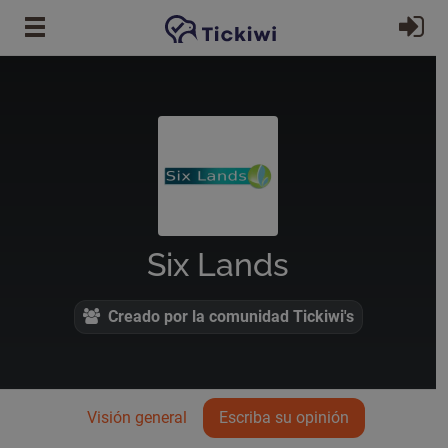
Ir al contenido principal
In
Six Lands
Creado por la comunidad Tickiwi's
Visión general
Escriba su opinión