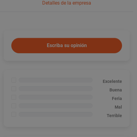
Detalles de la empresa
Escriba su opinión
<1%
Excelente
<1%
Buena
<1%
Feria
<1%
Mal
<1%
Terrible