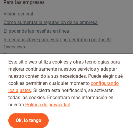
Para las empresas
Visión general
Cómo aumentar la reputación de su empresa
El poder de las reseñas en línea
5 medidas clave para evitar perder tráfico por los AI
Overviews
Planes y precios
Este sitio web utiliza cookies y otras tecnologías para
mejorar continuamente nuestros servicios y adaptar
nuestro contenido a sus necesidades. Puede elegir qué
Síguenos en
cookies permitir en cualquier momento
configurando
los ajustes
. Si cierra esta notificación, se activarán
todas las cookies. Encontrará más información en
nuestra
Política de privacidad
.
Ok, lo tengo
Condiciones de uso
Política de privacidad