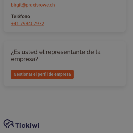
birgit@praxisrowe.ch
Teléfono
+41 798407972
¿Es usted el representante de la
empresa?
Gestionar el perfil de empresa
Navegación del sitio
Plataforma Tickiwi