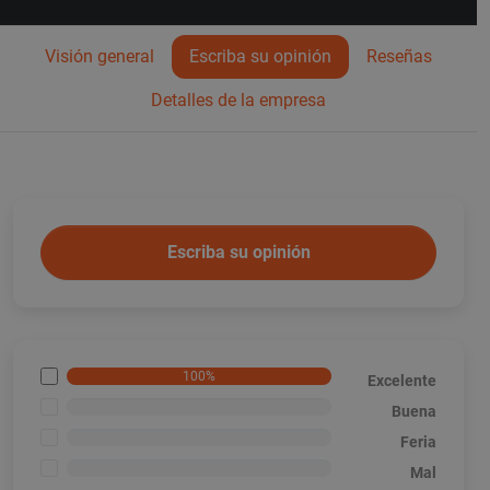
Visión general
Escriba su opinión
Reseñas
Detalles de la empresa
Escriba su opinión
100%
Excelente
<1%
Buena
<1%
Feria
<1%
Mal