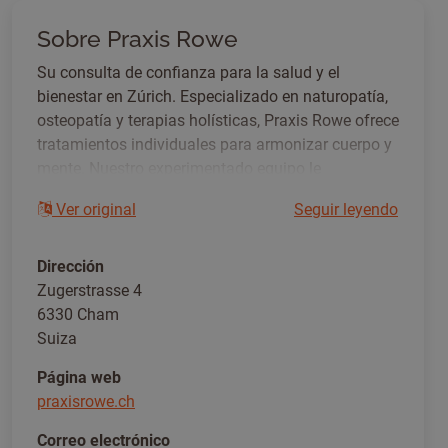
Sobre Praxis Rowe
Su consulta de confianza para la salud y el
bienestar en Zúrich. Especializado en naturopatía,
osteopatía y terapias holísticas, Praxis Rowe ofrece
tratamientos individuales para armonizar cuerpo y
mente. Nuestro experimentado equipo le
acompañará en su camino hacia una mejor
Ver original
Seguir leyendo
calidad de vida. Descubra nuestros enfoques
personalizados para una salud sostenible. ¡Pida
cita ahora!
Dirección
Zugerstrasse 4
6330 Cham
Suiza
Página web
praxisrowe.ch
Correo electrónico