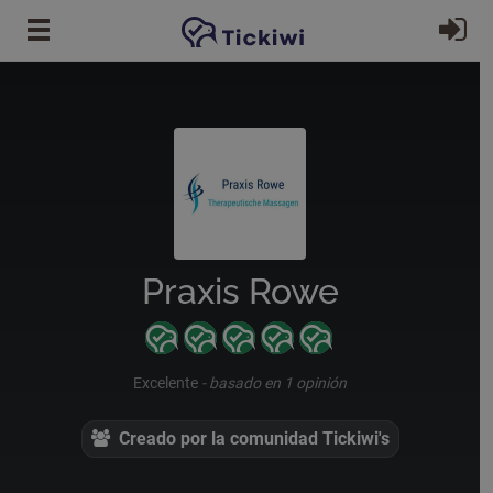
Ir al contenido principal
In
Praxis Rowe
Excelente
-
basado en 1 opinión
Creado por la comunidad Tickiwi's