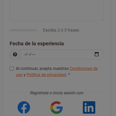
Escriba 2 ó 3 frases
Fecha de la experiencia
Al continuar, acepta nuestras
Condiciones de
uso
y
Política de privacidad
.
*
Regístrese para continuar
*
Regístrate o inicia sesión con
Iniciar sesión con Facebook
Iniciar sesión con
Iniciar