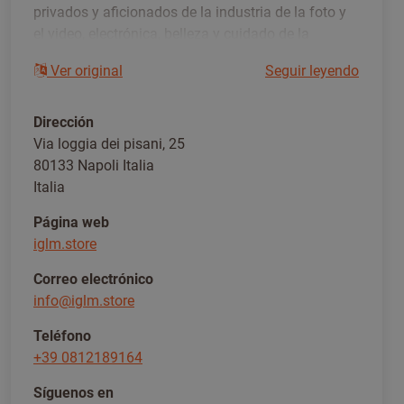
privados y aficionados de la industria de la foto y
el video, electrónica, belleza y cuidado de la
persona, productos para mascotas, ocio y DIY. En
Ver original
Seguir leyendo
nuestra tienda online puedes comprar las mejores
marcas y todas las noticias de alta tecnología en
las mejores condiciones de venta: desde cámaras
Dirección
digitales a videocámaras, desde lentes y zoom a
Via loggia dei pisani, 25
flashes, cámara de acción de drones y accesorios
80133 Napoli Italia
Italia
Página web
iglm.store
Correo electrónico
info@iglm.store
Teléfono
+39 0812189164
Síguenos en