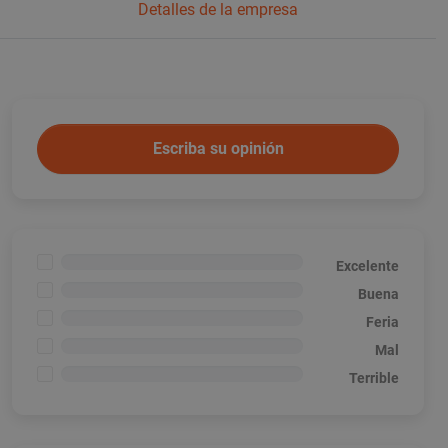
Detalles de la empresa
Escriba su opinión
<1%
Excelente
<1%
Buena
<1%
Feria
<1%
Mal
<1%
Terrible