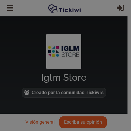
Ir al contenido principal
In
Iglm Store
Creado por la comunidad Tickiwi's
Visión general
Escriba su opinión