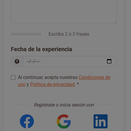
Escriba 2 ó 3 frases
Fecha de la experiencia
Al continuar, acepta nuestras
Condiciones de
uso
y
Política de privacidad
.
*
Regístrese para continuar
*
Regístrate o inicia sesión con
Iniciar sesión con Facebook
Iniciar sesión con
Iniciar