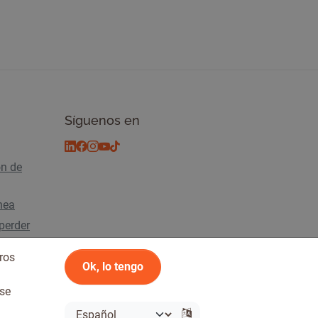
Síguenos en
ón de
ínea
perder
ros
Ok, lo tengo
 se
2026 Tickiwi - Todos los derechos reservados