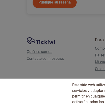
Publique su reseña
Navegación del sitio
Plataforma Tickiwi
Para 
Cómo 
Quiénes somos
Paíse
Contacte con nosotros
Mi cu
Crear
Este sitio web util
servicios y adaptar
permitir en cualqu
activarán todas las