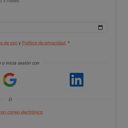
ó 3 frases
s de uso
y
Política de privacidad
.
*
 o inicia sesión con
ón con Facebook
Iniciar sesión con Google
Iniciar ses
O
 con correo electrónico