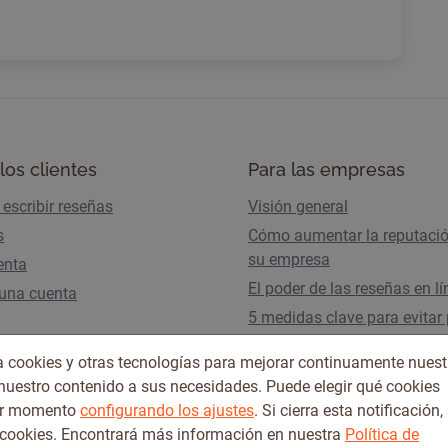
los clientes
Para las empresas
escribir reseñas
Visión general
s
Cómo aumentar la reputaci
su empresa
enta
El poder de las reseñas en l
 una cuenta
5 medidas clave para evitar 
tráfico por los AI Overviews
iza cookies y otras tecnologías para mejorar continuamente nuest
Planes y precios
 nuestro contenido a sus necesidades. Puede elegir qué cookies
ier momento
configurando los ajustes
. Si cierra esta notificación,
 cookies. Encontrará más información en nuestra
Política de
Condiciones de uso
Política de privacidad
© 