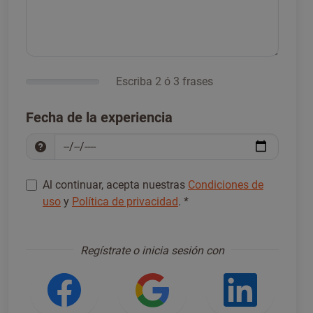
Escriba 2 ó 3 frases
Fecha de la experiencia
Al continuar, acepta nuestras
Condiciones de
uso
y
Política de privacidad
.
*
Regístrese para continuar
*
Regístrate o inicia sesión con
Iniciar sesión con Facebook
Iniciar sesión con
Iniciar