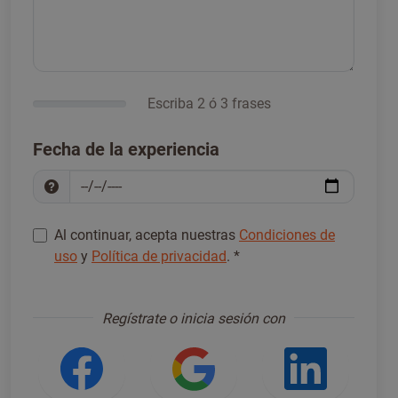
Escriba 2 ó 3 frases
Fecha de la experiencia
Al continuar, acepta nuestras
Condiciones de
uso
y
Política de privacidad
.
*
Regístrese para continuar
*
Regístrate o inicia sesión con
Iniciar sesión con Facebook
Iniciar sesión con
Iniciar