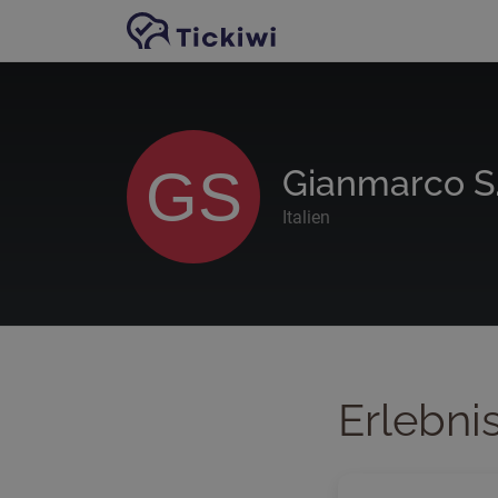
Zum Hauptinhalt springen
GS
Gianmarco S
Italien
Erlebni