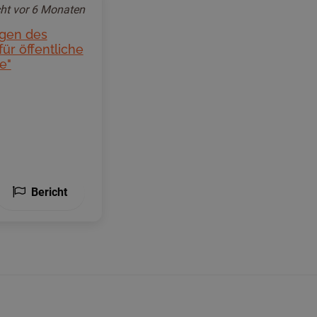
cht
vor 6 Monaten
egen des
ür öffentliche
e"
Bericht