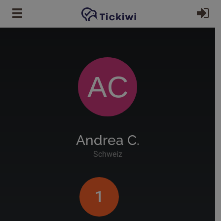
Zum Hauptinhalt springen
Ei
AC
Andrea C.
Schweiz
1