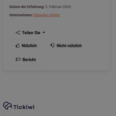
Datum der Erfahrung:
5. Februar 2026
Unternehmen:
Rabadan tickets
Teilen Sie
Nützlich
Nicht nützlich
Bericht
Website-Navigation
Tickiwi-Plattform